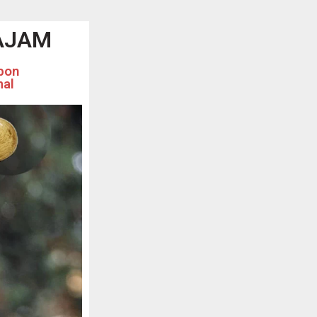
AJAM
bon
mal