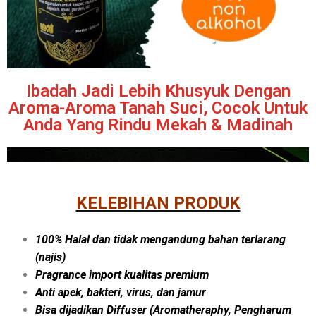
Ibadah Jadi Lebih Khusyuk Dengan
Aroma-Aroma Tanah Suci, Cocok Untuk
Anda Yang Rindu Mekah & Madinah
KELEBIHAN PRODUK
100% Halal dan tidak mengandung bahan terlarang
(najis)
Pragrance import kualitas premium
Anti apek, bakteri, virus, dan jamur
Bisa dijadikan Diffuser (Aromatheraphy, Pengharum